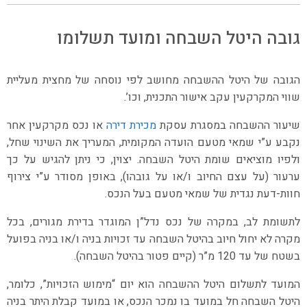
גובה היטל השבחה ומועד תשלומו
הגובה של היטל ההשבחה מחושב לפי נוסחה של מחצית מעליית
שווי המקרקעין עקב אישור התכנית, וכו’.
שיעור ההשבחה במסגרת עסקת
מכירת דירה
או נכס מקרקעין אחר
נקבע ע”י שמאי מטעם הועדה המקומית, המעריך את השינוי שחל,
ולפיו מוציאים שומת היטל השבחה. יצוין, כי ניתן להגיש על כך
ערעור (על עצם החיוב ו/או על גובהו), באופן מסודר ע”י צירוף
חוות-דעת נגדית של שמאי מטעם בעל הנכס.
לתשומת לב, במקרה של נכס נדל”ן המוגדר בדירת מגורים, בכל
מקרה לא יחול חיוב בהיטל השבחה עד זכויות בניה ו/או בניה בפועל
בשטח של עד 120 מ”ר (קיים פטור בהיטל השבחה).
המועד לתשלום היטל ההשבחה הוא יום “מימוש הזכויות”, כלומר,
היטל השבחה חל במועד בו נמכר הנכס, או במועד קבלת היתר בניה