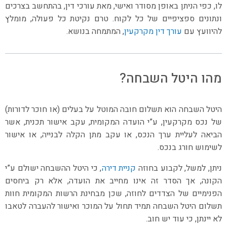
לו, כפי הניתן באופן מסודר ואישי, מאת עורכי דין, בהתחשב בצרכים
ונתונים ספציפיים של כל לקוח. טרם נקיטת כל פעולה, מומלץ
להיוועץ עם
עורך דין מקרקעין
, המתמחה בנושא.
מהו היטל השבחה?
היטל השבחה הוא תשלום חובה המוטל על בעלים (או חוכר לדורות)
של נכס מקרקעין, ע”י הועדה המקומית, עקב אישור תכנית, אשר
הביאה לעליית ערך הנכס, או עקב מתן הקלה לבנייה, או אישור
לשימוש חורג בנכס.
ניתן, למשל, לקבוע בחוזה
קניית דירה
, כי היטל ההשבחה ישולם ע”י
הקונה, אך הסדר זה אינו מחייב את הועדה, אלא רק ביחסים
הפנימיים של הצדדים לחוזה, שכן מבחינת הרשות המקומית חוות
תשלום היטל השבחה תמיד תחול על המוכר ואישור להעברה לטאבו
לא יינתן, כי עוד יש חוב.