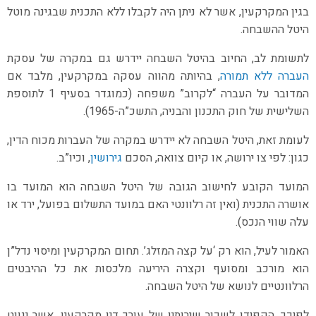
בגין המקרקעין, אשר לא ניתן היה לקבלו ללא התכנית שבגינה מוטל
היטל ההשבחה.
לתשומת לב, החיוב בהיטל השבחה יידרש גם במקרה של עסקת
העברה ללא תמורה
, בהיותה מהווה עסקה במקרקעין, מלבד אם
המדובר על העברה “לקרוב” משפחה (כמוגדר בסעיף 1 לתוספת
השלישית של חוק התכנון והבניה, התשכ”ה-1965).
לעומת זאת, היטל השבחה לא יידרש במקרה של העברות מכוח הדין,
כגון: לפי צו ירושה, או קיום צוואה, הסכם
גירושין
, וכיו”ב.
המועד הקובע לחישוב הגובה של היטל השבחה הוא המועד בו
אושרה התכנית (ואין זה רלוונטי האם במועד התשלום בפועל, ירד או
עלה שווי הנכס).
האמור לעיל, הוא רק ‘על קצה המזלג’. תחום המקרקעין ומיסוי נדל”ן
הוא מורכב ומסועף וקצרה היריעה מלכסות את כל ההיבטים
הרלוונטיים לנושא של היטל השבחה.
לפיכך, הקפידו לשכור שירותיו של עורך דין מקרקעין, אשר ינווט