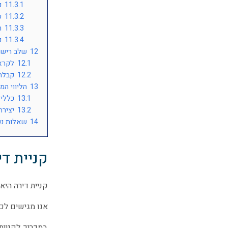
11.3.1
נ
11.3.2
ע
11.3.3
ר
11.3.4
ק
12
שלב רישו
12.1
לקרא
12.2
קבלת 
13
הליווי ה
13.1
כללי
13.2
יציר
14
שאלות נפ
קניית די
קניית דירה הי
אנו מגישים לכם
במדריך לקניית