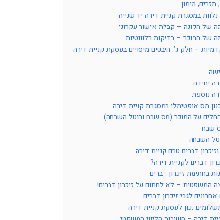
 תזרים, מימון
 נלוות במסגרת קניית דירה יד שנייה
 של הקונה – קבלת אישור עקרוני
 של המוכר – בדיקות רלוונטיות
מיות – חלק ג’: היבטים מיסויים בעסקת קניית דירה
ישה
רה יחידה
רה נוספת
נון מס אופטימלי במסגרת קניית דירה
חלים על המוכר (מס שבח והיטל השבחה)
 שבח
טל השבחה
זיכרון דברים טרם קניית דירה
כרון דברים לקניית דירה?
ות בחתימת זיכרון דברים
 המשפטית – לא לחתום על זיכרון דברים!
אחרונים לגבי זיכרון דברים
תשלומים נכון לעסקת קניית דירה
ניית דירה – חשיבות הליווי המשפטי