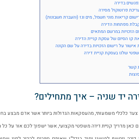
פגשים בדירה
ריכת פרוטוקול מסירה
ישום קריאות מוני חשמל, מים וגז (והעברת חשבונות)
בלת מפתחות הדירה
ם הזכויות במרשם המתאים
ת קו הסיום של עסקת קניית הדירה
אישור על רישום הזכויות בדירה על שם הקונה
משפטי שלנו בעסקת קניית דירה
ת קשר
וצות
רה יד שניה – איך מתחילים?
א צעד כלכלי משמעותי, מהעסקאות הגדולות ביותר אשר אדם מבצע בחייו
 כאן מדריך קניית דירה משפטי מקצועי, אשר ישפוך לכם אור על כל הת
 דירה ניחשף למושגי יסוד בנדל”ן שאותם חייבים להכיר לפני שח