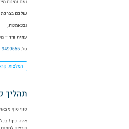
ועם זמינות מייד
שלכם
בברכה
ובנאמנות,
עמית ורד – משר
טל:
-9499555
המלצות: קרא
תהליך קנ
סוף סוף מצאתכ
איזה כיף! בכל
שרצים לחתום ע