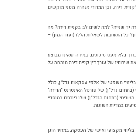
קניית דירה, וכן תמרורי אזהרה מפני מוקשים
ה יד שנייה? למה לשים לב בקניית דירה? מה
ן? כל התשובות לשאלות הללו (ועוד המון) –
 כרוך בלא מעט סיכונים, במידה שאינו מבוצע
את שירותיו של
עורך דין קניית דירה
מומחה על
על ניסיון פרקטי של כ-25 שנים בליוויי משפטי של אלפי עסקאות נדל”ן, כולל
 (בתחום נדל”ן) של פורטל האינטרנט “הדירה”
ר משפטי (בתחום הנדל”ן) שלו פורסם במוספי
יעים במדיות השונות.
בליווי מקצועי ואישי של העסקה, במחיר הוגן