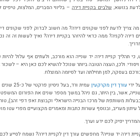
דעת בנושא;
שלבים בקניית דירה
– בליווי הסברים, המלצות, טיפים ל
מה צריך לדעת לפני שקונים דירה? מה חשוב לבדוק לפני שקונים דיר
 דירה לקניה? ממה כדאי להיזהר בקניית דירה? ואיך לעשות זה זה נכו
דריך.
, כי תהליך קניית דירה יד שנייה הוא מורכב, ולעתים אף עלול להיות
יסודי. ולכן, העצה הטובה ביותר שנוכל להשיא לכם כאן היא – לשכור 
רכם בעסקה, למן תחילתה ועד לסיומה המוצלח.
ל ידי
עורך דין מקרקעין
עמית ורד, ב
 שנייה, אשר, בין היתר, גם ניהל במשך מספר שנים את הפורום המשפטי
בבעלות משותפת של מרכז הבנייה הישראלי וקבוצת זאפ דפי זהב), טו
עיתון מעריב, ובנוסף עשרות כתבות ומאמרים מקצועיים מפרי עטו מופ
 המדריך יפיק לכם ידע וערך.
יית דירה יד שנייה? מחפשים עורך דין לקניית דירה? נשמח לסייע לכם 