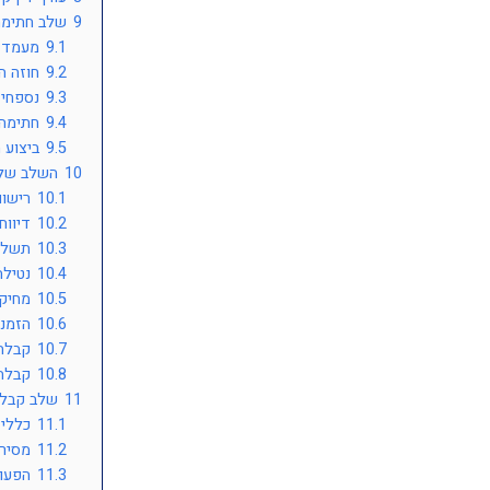
9
שלב חתימת
9.1
מעמד 
9.2
חוזה ה
9.3
נספחי 
9.4
חתימה 
9.5
ביצוע 
10
השלב שלא
10.1
רישום
10.2
דיווח
10.3
תשלו
10.4
נטיל
10.5
מחיק
10.6
הזמנת
10.7
קבלת
10.8
קבלת
11
שלב קבלת
11.1
כללי
11.2
מסיר
11.3
הפעו