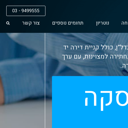
03 - 9499555
חה
נוטריון
תחומים נוספים
צור קשר
וכח משנת 1998 בליווי עסקאות נדל”ן, כולל קניית דירה יד
בחתירה למצוינות, עם ערך
ה.
סקה