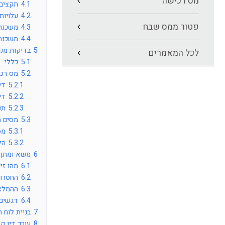
מס רכישה
4.1
תקציב,
4.2
עלויות
פטור ממס שבח
4.3
משכנתה
4.4
משכנתה
5
בדיקות מקד
לכל המאמרים
5.1
כללי
5.2
מס רכ
5.2.1
די
5.2.2
די
5.2.3
תכ
5.3
מסים ה
5.3.1
מס
5.3.2
הי
6
משא ומתן ו
6.1
מהו זי
6.2
החסרונ
6.3
ההמלצה
6.4
דגשים 
7
בניית לוח 
8
עורך דין ק