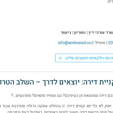
ית.
ד עורכי דין | נוטריון | גישור
03
| אימייל:
info@amitvered.co.il
ו מה הלקוחות חושבים עלינו
יית דירה: יוצאים לדרך – השלב הטרום
ם דירה שמוצאת חן בעיניכם? גם המחיר מתאים? מתרגשים…?
 זאת, לא כל יום קונים דירה. זו בהחלט עסקה גדולה ומורכבת עבור ר
ל חוזה רכישת דירה, חשוב לנהוג באחריות, בשיקול דעת ובתבונה.