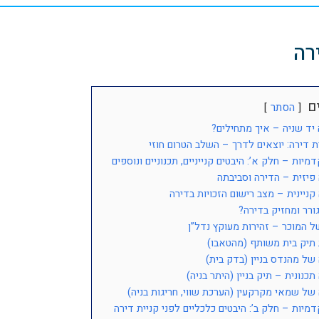
רה
ים
הסתר
 יד שניה – איך מתחילים?
ת דירה: יוצאים לדרך – השלב הטרום חוזי
מיות – חלק א’: היבטים קנייניים, תכנוניים ונוספים
פיזית – הדירה וסביבתה
קניינית – מצב רישום הזכויות בדירה
ורר ומחזיק בדירה?
של המוכר – זהירות מעוקץ נדל”ן
תיק בית משותף (מהטאבו)
של מהנדס בניין (בדק בית)
תכנונית – תיק בניין (היתר בניה)
של שמאי מקרקעין (הערכת שווי, חריגות בניה)
מיות – חלק ב’: היבטים כלכליים לפני קניית דירה