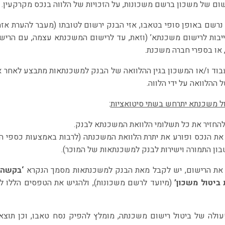
ישום של משכון ברשם משכונות, על הזכויות של הלווה בנכס מקרקעין.
רשם באופן סופי בטאבו, אזי הבנק ירשום לטובתו (מעבר להערת אז
יבות לרישום משכנתא’ (וזאת, עד לרישום המשכנתא עצמה, עם הרישו
, או בספרי חברה משכנת.
וד ו/או המשכון בגין ההלוואה של הבנק למשכנתאות מתבצע לאחר אך
 ההלוואה על ידי הלווה.
ל משכנתא יתרחש בשתי סיטואציות
:
 להחזיר את כל תשלומי הלוואת המשכנתא לבנק.
 את הנכס ופורע את יתרת הלוואת המשכנתה (לרבות באמצעות כספי הת
בון התמורה וישירות לבנק למשכנתאות של המוכר).
 את הרישום, יש לקבל מאת הבנק למשכנתאות מסמך הנקרא
‘בקשה 
 ביטול משכון’
(מיועד לרשם משכונות), ולהגיש את הטפסים הללו ל
ולה של ביטול רישום משכנתה, מומלץ להפיק נסח טאבו, וכן תוצאות