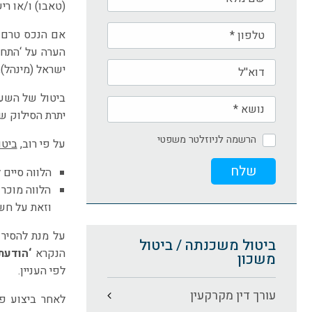
(טאבו) ו/או ר
אם הנכס טרם נ
הערה על ‘התחי
ישראל (מינהל)
ביטול של השעב
יתרת הסילוק של
הרשמה לניוזלטר משפטי
על פי רוב,
ביטו
הלווה סיים
הלווה מוכר
וזאת על חש
על מנת להסיר
ביטול משכנתה / ביטול
הנקרא
‘הודעת
משכון
לפי העניין.
עורך דין מקרקעין
לאחר ביצוע פע