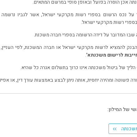
ה אכן הוסרה בפועל ובאופן סופי במרשם המתאים.
על נכס הרשום בספרי רשות מקרקעי ישראל, אשר לגביו נרשמה 
ספרי רשות מקרקעי ישראל.
 שבו המדובר על דירה הרשומה בספרי חברה משכנת.
הבנק להמציא לרשות מקרקעי ישראל או חברה המשכנת, לפי העניין
יבות לרישום משכנתא’
.
ל) הליך של ביטול משכנתה אינו כרוך בתשלום אגרה כל שהיא.
רה פשוטה ומהירה יחסית, אותה ניתן לבצע באמצעות עורך דין, או אפי
י של המילון:
 משכנתה