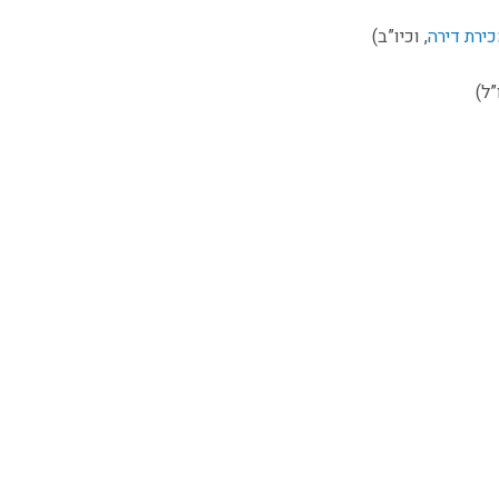
ירת דירה
, וכיו”ב)
”ל)