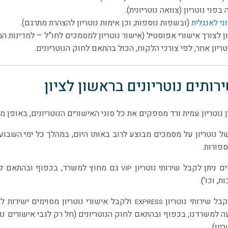
בפני נוטריון (צוואה נוטריונית).
ני לאנגלית
(ובשפות נוספות; וכן אימות נוטריון להצהרת מתרגם).
ון לצורך אישורי אפוסטיל (אישור נוטריון למסמכים לחו”ל – למדינות המ
טריון אחר, לפי צורכי הלקוח, הכול בהתאם לחוק הנוטריונים.
ותים נוטריונים בראשון לציון
 נוטריון עמית ורד מספקים את כל סוגי האישורים הנוטריונים, באופן מק
ל נוטריון על מסמכים מבוצע לרוב באותו היום, במהלך כל ימי השבוע 
פורות.
ם ניתן לקבל שירותי נוטריון
גם מחוץ למשרד, בכפוף ובהתאם לחוק
VIP
ת, וכו’).
בל שירותי נוטריון
ולקבל אישורי נוטריון מסוימים ישירות ל
EXPRESS
 למשרדנו, בכפוף ובהתאם לחוק הנוטריונים (חל רק לגבי אישורים נוט
יון).