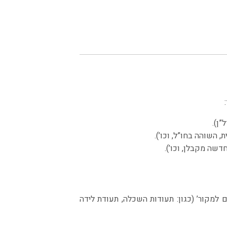
”ן).
 השוהה בחו”ל, וכו’).
דשה מקבלן, וכו’).
ם למקור’ (כגון: תעודות השכלה, תעודת לידה