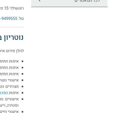
לכל המאמרים
רוטשילד 15 פינת זד”ל 1 (קומה 6) מתחם גן העיר ראשון-לציון 7526601
טל:
-9499555
נוטריון 
להלן פירוט אי
אימות חתימה
אימות חתימה
אימות חתימה
אישורי נוטר
תצהירים נוטר
אימות
הסכם
אישורים נוט
ופטירה, ריש
אישורי חיים 