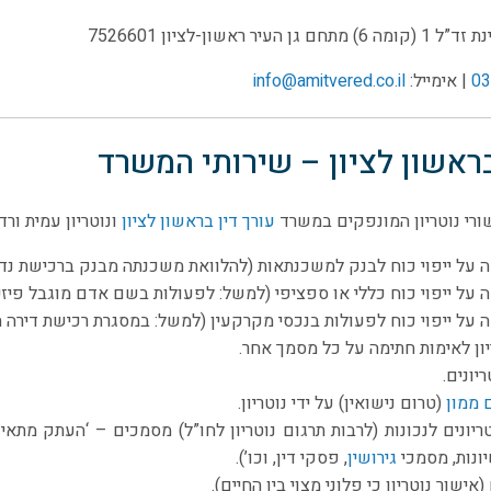
03
| אימייל:
info@amitvered.co.il
בראשון לציון – שירותי המשרד
שורי נוטריון המונפקים במשרד
עורך דין בראשון לציון
ונוטריון עמית ורד:
 על ייפוי כוח לבנק למשכנתאות (להלוואת משכנתה מבנק ברכישת נדל
 על ייפוי כוח כללי או ספציפי (למשל: לפעולות בשם אדם מוגבל פיזית,
 על ייפוי כוח לפעולות בנכסי מקרקעין (למשל: במסגרת רכישת דירה ח
יון לאימות חתימה על כל מסמך אחר.
יונים.
 ממון
(טרום נישואין) על ידי נוטריון.
ריונים לנכונות (לרבות תרגום נוטריון לחו”ל) מסמכים – ‘העתק מתאי
יונות, מסמכי
גירושין
, פסקי דין, וכו’).
(אישור נוטריון כי פלוני מצוי בין החיים).