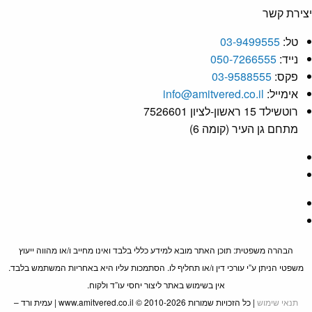
ירת קשר
טל:
03-9499555
נייד:
050-7266555
פקס:
03-9588555
אימייל:
info@amitvered.co.il
רוטשילד 15 ראשון-לציון 7526601
מתחם גן העיר (קומה 6)
הבהרה משפטית: תוכן האתר מובא למידע כללי בלבד ואינו מחייב ו/או מהווה ייעוץ
משפטי הניתן ע”י עורכי דין ו/או תחליף לו. הסתמכות עליו היא באחריות המשתמש בלבד.
אין בשימוש באתר ליצור יחסי עו”ד ולקוח.
תנאי שימוש
| כל הזכויות שמורות 2010-2026 © www.amitvered.co.il | עמית ורד –