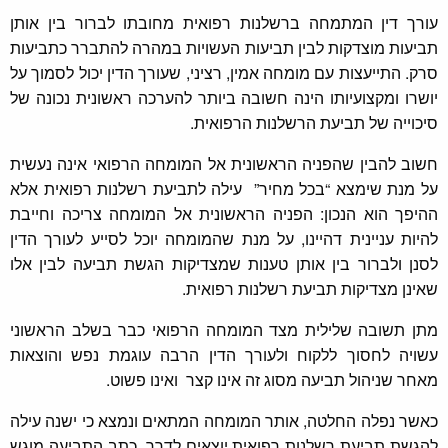
עורך דין המתמחה ברשלנות רפואית מחובתו לברור בין אותן
תביעות מוצדקות לבין תביעות העשויות במהרה להתברר כתביעות
סרק. התייעצות עם מומחה אמין, רציני, שעורך הדין יכול לסמוך על
יושרו ומקצועיותו הינה חשובה ביותר להערכה ראשונית נכונה של
סיכוייה של תביעת הרשלנות הרפואית.
חשוב להבין שהפניה הראשונית אל המומחה הרפואי אינה נעשית
על מנת שימצא “בכל מחיר” עילה לתביעת רשלנות רפואית אלא
ההיפך הוא הנכון: הפניה הראשונית אל המומחה צריכה וחייבת
להיות עניינית דהיינו, על מנת שהמומחה יוכל לסייע לעורך הדין
לסנן ולברור בין אותן טענות שמצדיקות הגשת תביעה לבין אלו
שאינן מצדיקות תביעת רשלנות רפואית.
מתן תשובה שלילית מצד המומחה הרפואי כבר בשלב הראשוני
עשויה לחסוך ללקוח ולעורך הדין הרבה עוגמת נפש והוצאות
מאחר שניהול תביעה מסוג זה אינו קצר ואינו פשוט.
כאשר נפלה החלטה, אותר המומחה המתאים ונמצא כי ישנה עילה
להגשת תביעת רשלנות רפואית יוצאים לדרך, כתב התביעה מוגש