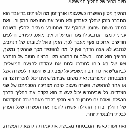
סיום מהיר של ההליך המשפטי.
תהליך ניסיון הפשרה כשלעצמו אורך זמן מה ולעיתים בדיעבד הוא
מתברר כזמן שהלך לאבדון ולא הניב את התוצאה המקווה. וזאת
למה? משום שהזמן שחולף עד שהתובע מצליח לחלץ תשובה
עניינית מצד הנתבע להצעה המועלית אינו מועט, לעיתים חולפים
חודשים ארוכים ואף מעבר לכך. הזמן פועל לטובתו של הנתבע,
לנתבע לא אצה הדרך ואין לו מה להפסיד מכך שההליך נמשך,
ההיפך הוא הנכון. בשלב זה התובע תלוי ברצונו הטוב של הנתבע
ו/או של בא כוחו להזדרז ולתת את עמדתו להצעה המועלית.
לביהמ”ש אין כוח רב המשפיע על קצב גיבוש העמדה לפשרה אצל
המבטחת המעורבת זאת משום שביהמ”ש אינו יכול להכריח צד זה
או אחר להתפשר. פשרה מעצם טיבה מצריכה הסכמתם של שני
הצדדים. כל שביהמ”ש יכול לעשות הוא לקדם את ההליך בדרך
הרגילה, ואולם גם פתרון זה הוא חלקי בלבד מאחר שכל התקדמות
של ההליך בדרך הרגילה עשויה להפוך את הפשרה שעל הפרק
לבלתי רלבנטית יותר.
זאת ועוד: כאשר המבטחת מגבשת את עמדתה להצעת הפשרה,