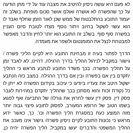
לא פעם היא עושה ניסיון להיטיב את מצבה עוד על ידי מתן הודעה
על כך שהפשרה לא אושרה ואולם אושר סכום מופחת. בשלב זה
יעמוד התובע בהתלבטות של ממש שכן לאור הזמן שחלף ואבד לו
הוא עשוי לשקול בחיוב ויתור נוסף מצדו לטובת סיום העניין
בפשרה סוף סוף. בשלב זה התובע הוא יותר לחיץ והדבר מאפשר
למבטחת לנצל את המומנטום ולשפר את מעמדה.
הדרך לפתור בעיה זו מבחינת התובע היא לקיים הליכי פשרה /
גישור במקביל לניהול ההליך בדרך הרגילה, דהיינו, לא לאבד זמן
על תהליך הפשרה. בכך משדר התובע לנתבע מראש כי ההליך
יתקדם בין אם בפשרה ובין אם בדרך הרגילה. במצב כזה הנתבע
ישקול היטב את צעדיו ביודעו כי עיכוב בקידום הפשרה לא ייתן לו
כל נקודת זכות והוא מסתכן בכך שההליך יתקדם במהירות לעבר
פסק דין. פסק דין עשוי לחרוץ את גורלה של התביעה ואף לפגוע
בשמו הטוב של הרופא המעורב, לפסוק לתובע פיצוי גבוה יותר
מזה המוצע כעת במסגרת הליך הפשרה וכו’. כך, כאשר ידוע
מראש כי נכונות התובע לקיים ניסיון פשרה/ גישור אינו מעכב את
ההליך המשפטי והדברים יעשו במקביל, הליך הפשרה יהיה כן,