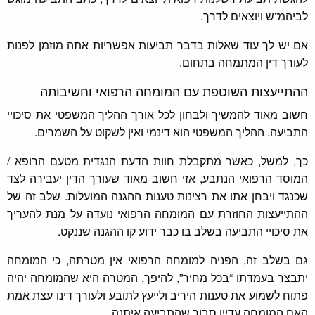
לביהמ”ש ויוצאים לדרך.
אם יש לך עוד שאלות בדבר תביעות אפשריות אתה מוזמן לפנות
לעורך דין המתמחה בתחום.
ההתייעצות השוטפת עם המומחה הרפואי וחשיבותה
חשוב מאוד להמשיך ולבחון לכל אורך ההליך המשפטי את סיכויי
התביעה. ההליך המשפטי הוא דינמי ואין לשקוט על השמרים.
כך, למשל, כאשר מתקבלת חוות הדעת הנגדית מטעם הרופא /
המוסד הרפואי הנתבע, אזי חשוב מאוד שעורך הדין יעבירה לצד
שכנגד ויבחן אתו את רצינות טענות ההגנה המועלות. שלב זה של
ההתייעצות החוזרת עם המומחה הרפואי נועדה על מנת להעריך
את סיכויי התביעה בשלב בו כבר ידוע קו ההגנה שננקט.
גם בשלב זה, הפניה למומחה הרפואי אין מטרתה, כי המומחה
יתבצר בעמדתו “בכל מחיר”, להיפך, המטרה היא שהמומחה יהיה
פתוח לשמוע את טענות היריב ולייעץ לתובע ולעורך דינו עצת אמת
האם המומחה עדיין סבור שהתביעה איתנה.