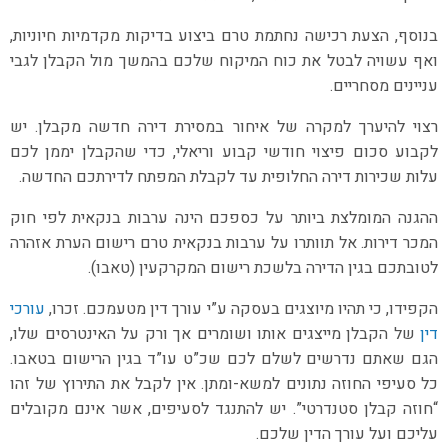
בנוסף, הצעת רכישה נחתמת טרם ביצוע בדיקות מקדמיות חיוניות,
ואף עשויה לבטל את כוח המיקוח שלכם בהמשך מול הקבלן לגבי
עניינים מסחריים.
רצוי להיערך למקרה של איחור במסירת דירה חדשה מקבלן. יש
לקבוע סכום פיצוי חודשי קבוע וריאלי, כדי שהקבלן יממן לכם
עלות שכירות דירה החלופית עד לקבלת המפתח לדירתכם החדשה.
ההגנה המומלצת ביותר על כספכם הינה ערבות בנקאית לפי חוק
המכר דירות. אל תוותרו על ערבות בנקאית טרם רישום הערת אזהרה
לטובתכם בגין הדירה בלשכת רישום המקרקעין (טאבו).
הקפידו, כי תהיו מיוצגים בעסקה ע”י עורך דין מטעמכם. זכרו,
עורכי
דין
של הקבלן מייצגים אותו ושומרים אך ורק על האינטרסים שלו,
הגם שאתם נדרשים לשלם לכם שכ”ט עו”ד בגין הרישום בטאבו.
כל סעיפי החוזה נתונים למשא-ומתן. אין לקבל את התירוץ של זהו
“חוזה קבלן סטנדרטי”. יש להתנגד לסעיפים, אשר אינם מקובלים
עליכם ועל עורך הדין שלכם.