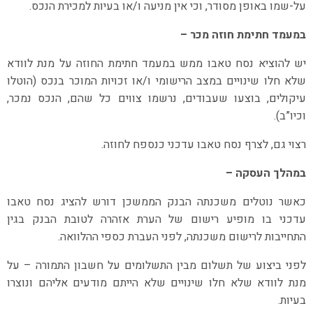
על-שמו באופן מסודר, וכי אין מניעה ו/או בעיות למכירת הנכס.
במעמד חתימת חוזה מכר –
יש להוציא נסח טאבו ממש במעמד חתימת החוזה על מנת לוודא
שלא חלו שינויים במצב הרישומי ו/או זכויות המוכר בנכס (הוטלו
עיקולים, בוצעו שעבודים, נרשמו צווים כל שהם, הנכס נמכר,
וכיו”ב).
רצוי גם, לצרף נסח טאבו עדכני כנספח לחוזה.
במהלך העסקה –
כאשר נוטלים משכנתה הבנק הממשכן דורש להציג נסח טאבו
עדכני בו מופיע רישום של הערת אזהרה לטובת הבנק בגין
התחייבות לרישום משכנתה, לפני העברת כספי ההלוואה.
לפני ביצוע של תשלום מבין התשלומים על חשבון התמורה – על
מנת לוודא שלא חלו שינויים שלא הייתם מודעים אליהם ונוצרו
בעיות.