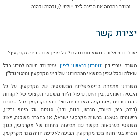
ומוכר במרמה את הדירה לצד שלישי), וכהנה וכהנה.
יצירת קשר
יש לכם שאלות בנושא נסח טאבו? כל עניין אחר בדיני מקרקעין?
משרד עורכי דין ו
נוטריון בראשון לציון
עמית ורד ישמח לסייע בכל
שאלה ובכל עניין בנושאי התמחותנו של דיני מקרקעין ומיסוי נדל”ן.
משרדנו מתמחה בדיסציפלינה המשפטית של מקרקעין, על כל
היבטיה השונים, בין היתר, טיפול וליווי משפטי מקצועי של לקוחות
במסגרת עסקאות קניה ו/או מכירה של נכסי מקרקעין מכל הסוגים
(דירה, בית, משרד, מגרש, חנות, וכו’), סוגיות של מיסוי נדל”ן,
רישומים בטאבו, ברשות מקרקעי ישראל, או בחברה משכנת, ייצוג
משפטי בערכאות בקשר עם תביעות בתחום של מקרקעין, כגון:
הפרת בגין חוזה מכר מקרקעין, תביעה לאכיפת חוזה מכר מקרקעין,