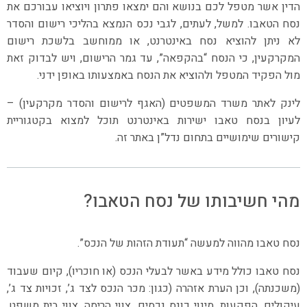
הדין אשר מטפל לכם בנושא והם ימצאו פתרון ויוציאו עבורכם את
נסח הטאבו. למשל, לעתים, לגבי נכס הנמצא בהליכי רישום והסדר
לא ניתן להוציא נסח באינטרנט, או ממוחשב בלשכת רישום
המקרקעין, כי הנסח “בהקפאה”, עד גמר הרישום, ויש לבדוק זאת
מול הפקיד המטפל ולהוציא את הנסח באמצעותו באופן ידני.
לינק לאתר משרד המשפטים (האגף לרישום והסדר מקרקעין) –
לעיון בנסח טאבו ישירות באינטרנט תוכל למצוא בקטגוריית
קישורים שימושיים בתחום נדל”ן באתר זה.
מהי חשיבותו של נסח הטאבו?
נסח טאבו מהווה למעשה “תעודת הזהות של הנכס”.
נסח טאבו כולל מידע באשר לבעלי הנכס (או חוכריו), קיום שעבוד
(משכנתה), וכן הערת אזהרה (כגון: מכר הנכס לצד ג’, זכויות צד ג’,
עיקולים, הפקעות, מינוי כונס נכסים, צווי הריסה, צווי בית משפט,