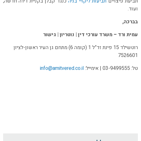
תביעת פיצויים
תביעות ליקויי בניה
כנגד קבלן בקניית דירה חדשה,
ועוד.
בברכה,
עמית ורד – משרד עורכי דין | נוטריון | גישור
רוטשילד 15 פינת זד”ל 1 (קומה 6) מתחם גן העיר ראשון-לציון
7526601
טל: 03-9499555 | אימייל:
info@amitvered.co.il