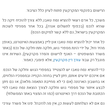
הרישום בפנקסי המקרקעין פתוח לעיון כלל הציבור.
משכך, כל אדם רשאי להוציא נסח טאבו, ללא צורך להוכיח זיקה כל
שהיא לנכס (בכפוף לתשלום אגרה), בכל אחד מסניפי לשכות
המקרקעין בישראל, גם ללא קשר למיקום הנכס).
כל אחד יכול להוציא נסח טאבו און-ליין באמצעות האינטרנט, באופן
מהיר וזול, על ידי הזנת מספרי גוש, חלקה ותת-חלקה של נכס (באתר
משרד המשפטים – האגף לרישום והסדר מקרקעין); השירות אינו
מוגבל רק עבור
עורך דין מקרקעין
, אלא פומבי, כאמור.
כדי להוציא נסח טאבו יש להצטייד במספרי הגוש וחלקה של הנכס.
אם אינכם יודעים אותם, ניתן לעיין בחוזה הקנייה ובמסמכיו הנלווים,
או בחשבון הארנונה (אם כי לא מחייבת התאמה מלאה), או גם ניתן
לבצע איתור של מספרי גוש וחלקה לצורך הוצאת נסח טאבו לפי
הכתובת של הנכס דרך האינטרנט (כמו זה המצוי באתר הממשלתי).
גם אם לא הצלחתם לעשות כן, אין מה להיבהל. פנו אל משרד עורכי