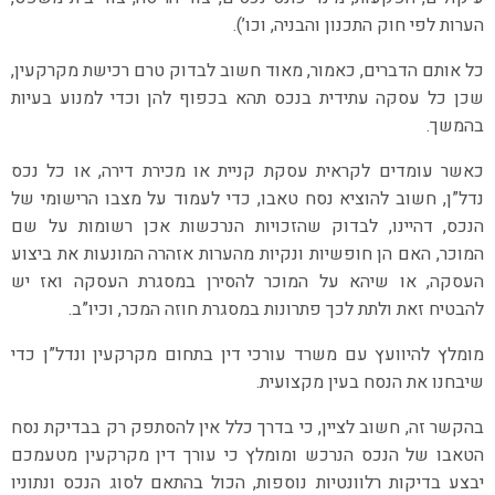
הערות לפי חוק התכנון והבניה, וכו’).
כל אותם הדברים, כאמור, מאוד חשוב לבדוק טרם רכישת מקרקעין,
שכן כל עסקה עתידית בנכס תהא בכפוף להן וכדי למנוע בעיות
בהמשך.
כאשר עומדים לקראית עסקת קניית או מכירת דירה, או כל נכס
נדל”ן, חשוב להוציא נסח טאבו, כדי לעמוד על מצבו הרישומי של
הנכס, דהיינו, לבדוק שהזכויות הנרכשות אכן רשומות על שם
המוכר, האם הן חופשיות ונקיות מהערות אזהרה המונעות את ביצוע
העסקה, או שיהא על המוכר להסירן במסגרת העסקה ואז יש
להבטיח זאת ולתת לכך פתרונות במסגרת חוזה המכר, וכיו”ב.
מומלץ להיוועץ עם משרד עורכי דין בתחום מקרקעין ונדל”ן כדי
שיבחנו את הנסח בעין מקצועית.
בהקשר זה, חשוב לציין, כי בדרך כלל אין להסתפק רק בבדיקת נסח
הטאבו של הנכס הנרכש ומומלץ כי עורך דין מקרקעין מטעמכם
יבצע בדיקות רלוונטיות נוספות, הכול בהתאם לסוג הנכס ונתוניו