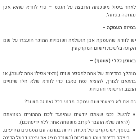
לאחר ביטול משכנתה הרובצת על הנכס – כדי לוודא שהיא אכן
נמחקה בפועל.
בסיום העסקה –
יש לוודא שהעסקה אכן הושלמה ושזכויות המוכר הועברו על שם
הקונה בלשכת רישום המקרקעין.
באופן כללי (שוטף) –
מומלץ בתדירות של אחת למספר שנים (ורצוי אפילו אחת לשנה), או
בהתאם לצורך, להוציא נסח טאבו כדי לוודא שלא חלו שינויים
המצב הרישומי והזכויות.
גם אם לא ביצעתי שום עסקה, מדוע בכל זאת זה חשוב?
למשל, נכס שאתם יודעים שמיועד לכם מההורים בצוואתם
(לראות שלא הועבר לקרוב משפחה אחר, ללא ידיעתכם).
בנוסף, יש מקרים של מכירת דירות במרמה עם מסמכים מזויפים,
בעיקר בדירות שהן בשכירות (השוכר מציג את עצמו כבעל הדירה