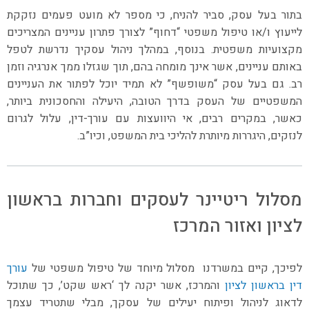
בתור בעל עסק, סביר להניח, כי מספר לא מועט פעמים נזקקת
לייעוץ ו/או טיפול משפטי “דחוף” לצורך פתרון עניינים המצריכים
מקצועיות משפטית. בנוסף, במהלך ניהול עסקיך נדרשת לטפל
באותם עניינים, אשר אינך מומחה בהם, תוך שגזלו ממך אנרגיה וזמן
רב. גם בעל עסק “משופשף” לא תמיד יוכל לפתור את העניינים
המשפטיים של העסק בדרך הטובה, היעילה והחסכונית ביותר,
כאשר, במקרים רבים, אי היוועצות עם עורך-דין, עלול לגרום
לנזקים, היגררות מיותרת להליכי בית המשפט, וכיו”ב.
מסלול ריטיינר לעסקים וחברות בראשון
לציון ואזור המרכז
לפיכך, קיים במשרדנו מסלול מיוחד של טיפול משפטי של
עורך
דין בראשון לציון
והמרכז, אשר יקנה לך ‘ראש שקט’, כך שתוכל
לדאוג לניהול ופיתוח יעילים של עסקך, מבלי שתטריד עצמך