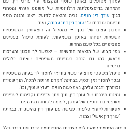
עסקך מטופלים באופן שוטף ומקצועי ע”י עורכי דין, עם
התמחות בדיסציפלינות הרלוונטיות של משפט אזרחי ומסחרי
כגון:
עורך דין חוזים
, גביה והוצאה לפועל, ייצוג והגנה מפני
תביעות עובדים ע”י
עורך דין דיני עבודה
, ועוד.
חסכון עצום של כסף – במסלול זה הוצאותיך המשפטיות
השנתיות יפחתו באופן משמעותי, לעומת טיפול בעניינים
ספציפיים בכל פעם מחדש.
צפי קבוע של הוצאות חודשיות – יאפשר לך תכנון והערכות
מראש, כמו גם הנחה בעניינים משפטיים שאינם כלולים
בריטיינר.
טיפול משפטי מקצועי עשוי בוודאי לחסוך לך בעיות משפטיות
ובכך לחסוך זמן וכסף, בבחינת ‘הקדם תרופה למכה’, תוך שמירת
זכויותיך והגנה עליהן, באמצעות חוזים, ייעוץ שוטף, וכו’.
זמינות מירבית של עורך דין, תוך מתן עדיפות וקדימות לעניינים
משפטיים דחופים של עסקך, לעומת לקוחות מזדמנים.
אפשרות לייעוץ טלפוני, פגישה עם עורך-דין בהישג-יד, בבחינת
“עורך דין אישי” וצמוד.
שירות הריטיינר יותאם לפי הצרכים הספציפיים הדרושים בדרך-כלל