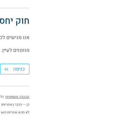
חוק יחסי 
אנו מגישים לכם 
מוזמנים לעיין.
כניסה
הבהרה משפטית
: כל
כן – הדבר באחריותו 
לא תהא אחריות ו/או ח