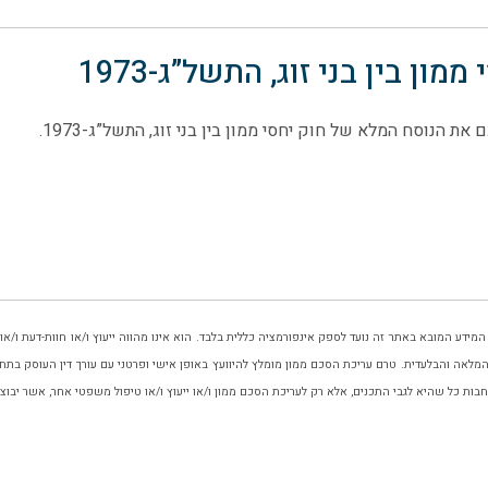
ממון בין בני זוג, התשל”ג-1973
את הנוסח המלא של חוק יחסי ממון בין בני זוג, התשל”ג-1973.
 המידע המובא באתר זה נועד לספק אינפורמציה כללית בלבד. הוא אינו מהווה ייעוץ ו/או חוות-דעת ו/א
המלאה והבלעדית. טרם עריכת הסכם ממון מומלץ להיוועץ באופן אישי ופרטני עם עורך דין העוסק בתחום
בות כל שהיא לגבי התכנים, אלא רק לעריכת הסכם ממון ו/או ייעוץ ו/או טיפול משפטי אחר, אשר יבוצע