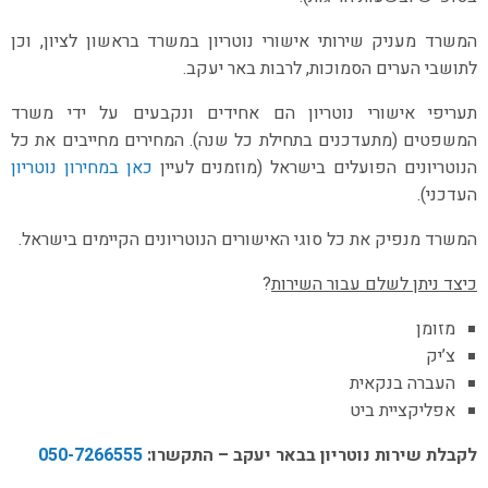
המשרד מעניק שירותי אישורי נוטריון במשרד בראשון לציון, וכן
לתושבי הערים הסמוכות, לרבות באר יעקב.
תעריפי אישורי נוטריון הם אחידים ונקבעים על ידי משרד
המשפטים (מתעדכנים בתחילת כל שנה). המחירים מחייבים את כל
הנוטריונים הפועלים בישראל (מוזמנים לעיין
כאן במחירון נוטריון
העדכני).
המשרד מנפיק את כל סוגי האישורים הנוטריונים הקיימים בישראל.
כיצד ניתן לשלם עבור השירות
?
מזומן
צ’יק
העברה בנקאית
אפליקציית ביט
לקבלת שירות נוטריון בבאר יעקב – התקשרו:
050-7266555