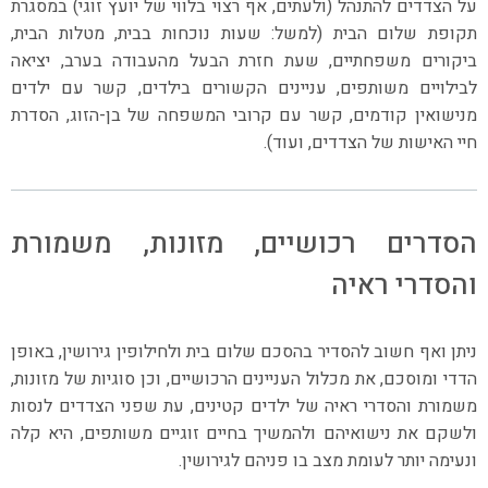
על הצדדים להתנהל (ולעתים, אף רצוי בלווי של יועץ זוגי) במסגרת
תקופת שלום הבית (למשל: שעות נוכחות בבית, מטלות הבית,
ביקורים משפחתיים, שעת חזרת הבעל מהעבודה בערב, יציאה
לבילויים משותפים, עניינים הקשורים בילדים, קשר עם ילדים
מנישואין קודמים, קשר עם קרובי המשפחה של בן-הזוג, הסדרת
חיי האישות של הצדדים, ועוד).
הסדרים רכושיים, מזונות, משמורת
והסדרי ראיה
ניתן ואף חשוב להסדיר בהסכם שלום בית ולחילופין גירושין, באופן
הדדי ומוסכם, את מכלול העניינים הרכושיים, וכן סוגיות של מזונות,
משמורת והסדרי ראיה של ילדים קטינים, עת שפני הצדדים לנסות
ולשקם את נישואיהם ולהמשיך בחיים זוגיים משותפים, היא קלה
ונעימה יותר לעומת מצב בו פניהם לגירושין.