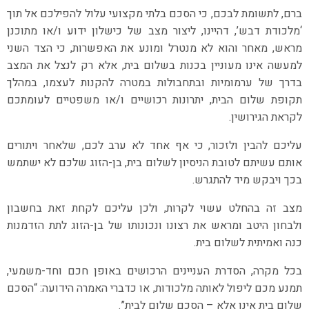
ברם, לתשומת לבכם, כי הסכם בלתי מקצועי עלול להפילכם אל תוך
‘מלכודת דבש’, דהיינו, ליצור מצב של כישלון ידוע ו/או מתוכנן
מראש, מאחר והוא לא מנטרל ומונע את האפשרות, כי הצד השני
למעשה אינו מעוניין בכנות בשלום בית, אלא רק לנצל את המצב
בדרך של ערמומיות ובתחבולות במטרה להקנות לעצמו, במהלך
תקופת שלום הבית, יתרונות רכושיים ו/או משפטיים לעומתכם
לקראת הגירושין.
עליכם להבין ולזכור, כי אף אחד לא ערב לכם, שלאחר ויתורים
אותם עשיתם לטובת הניסיון לשלום בית, בן-הזוג שלכם לא ישתמש
בכך ויבקש מיד להתגרש.
מצב זה בהחלט עשוי לקרות, ולכן עליכם לקחת זאת בחשבון
ולבחון היטב ומראש את רצונו ונכונותו של בן-הזוג לתת הזדמנות
כנה ואמיתית לשלום בית.
בכל מקרה, הסדרת העניינים הרכושים באופן חכם וחד-משמעי,
תמנע מכם ליפול לאותה מלכודות, או כדברי האמרה הידועה: “הסכם
שלום בית אינו אלא – הסכם שלום לבית”.