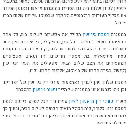
הדרך הטובה ביותר לתת לנישואיכם הזדמנות נוספת, כאשר במקביל
לניסיון לכונן שלום בית גם תסדירו במסגרתו מראש ובאופן מסודר
את מכלול העניינים הרלבנטיים, למקרה שבסופו של יום שלום הבית
ייכשל.
במסגרת
הסכם גירושין
הכולל את אפשרות לשלום בית, כל אחד
מבני-הזוג רשאי להחליט, בכל זמן, משיקוליו, כי אינו מעוניין יותר
בשלום הבית, וכי הוא רוצה להתגרש. לרוב, קובעים בהסכם תקופת
ניסיון מינימאלית בת מספר חודשים, או תנאים ספציפיים
המפסיקים את מצב שלום הבית ומפעילים את תנאי הגירושין
(למשל: בגידה חוזרת של בן-הזוג, אלימות חוזרת, וכו’).
הסכם שלום ניתן לערוך באמצעות עורכי דין גירושין של הצדדים,
וכן ניתן לגבש אותו במסגרת של הליך
גישור גירושין
בהסכמה.
משרד
עורכי דין בראשון לציון
עמית ורד יוכל לסייע בידכם לנסח
הסכם נכון, כלומר, כזה הכולל תנאים חכמים לשלום הבית, ובתוך כך
להבטיח את שמירת זכויותיכם ולהגן עליהן מכל משמר, היה ולבסוף
ייכשלו הנישואין.