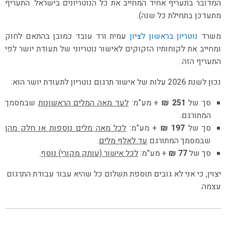
המדובר בתעריף אחיד המחייב את כל הנוטריונים בישראל. התעריף
מתעדכן בתחילת כל שנה).
משרד
נוטריון בראשון לציון
עמית ורד עובד כמובן בהתאם לחוק
ומחייב את לקוחותיו הזקוקים לאישור נוטריוני של תעודת יושר לפי
התעריף הזה.
נכון לשנת 2026 עלות של אישור תרגום נוטריון לתעודת יושר הוא:
סך של
251 ₪
+ מע”מ:
לעד מאה המלים הראשונות
שבמסמך
המתורגם.
סך של
197 ₪
+ מע”מ:
לכל מאה מלים נוספות או חלק מהן
שבמסמך המתורגם
עד לאלף מלים
.
סך של
77 ₪
+ מע”מ:
לכל אישור (עותק מקורי) נוסף
.
יצוין, כי אני לא גובים תוספת תשלום כל שהיא עבור עבודת התרגום
עצמה.