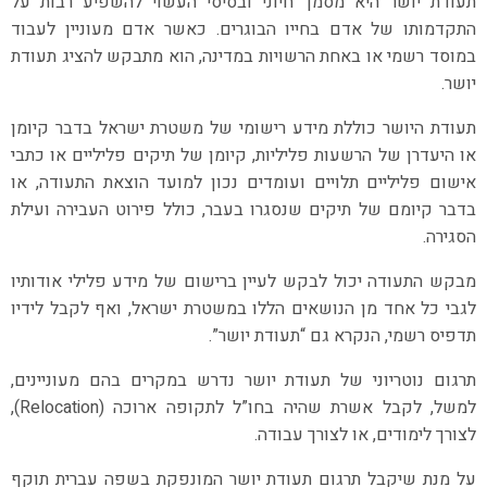
תעודת יושר היא מסמך חיוני ובסיסי העשוי להשפיע רבות על
התקדמותו של אדם בחייו הבוגרים. כאשר אדם מעוניין לעבוד
במוסד רשמי או באחת הרשויות במדינה, הוא מתבקש להציג תעודת
יושר.
תעודת היושר כוללת מידע רישומי של משטרת ישראל בדבר קיומן
או היעדרן של הרשעות פליליות, קיומן של תיקים פליליים או כתבי
אישום פליליים תלויים ועומדים נכון למועד הוצאת התעודה, או
בדבר קיומם של תיקים שנסגרו בעבר, כולל פירוט העבירה ועילת
הסגירה.
מבקש התעודה יכול לבקש לעיין ברישום של מידע פלילי אודותיו
לגבי כל אחד מן הנושאים הללו במשטרת ישראל, ואף לקבל לידיו
תדפיס רשמי, הנקרא גם “תעודת יושר”.
תרגום נוטריוני של תעודת יושר נדרש במקרים בהם מעוניינים,
למשל, לקבל אשרת שהיה בחו”ל לתקופה ארוכה (Relocation),
לצורך לימודים, או לצורך עבודה.
על מנת שיקבל תרגום תעודת יושר המונפקת בשפה עברית תוקף