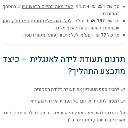
סך של
251 ₪
+ מע”מ:
לעד מאה המלים הראשונות
שבמסמך
המתורגם.
סך של
197 ₪
+ מע”מ:
לכל מאה מלים נוספות או חלק מהן
שבמסמך המתורגם
עד לאלף מלים
.
סך של
77 ₪
+ מע”מ:
לכל אישור (עותק מקורי) נוסף
.
תרגום תעודת לידה לאנגלית – כיצד
מתבצע התהליך?
יש להציג בפני הנוטריון את תעודת הלידה המקורית.
יש למסור לנוטריון תרגום של תעודת הלידה המקורית.
על התרגום להתבצע באופן מלא ומאוד מדויק (כולל סימנים, לוגו,
תאריכים, חותמות, מספרים וכו’).