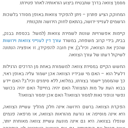
מסמך צוואה בדרך שתבטיח ביצוע הוראותיה לאחר פטירתו.
המחוקק הציע פתרון – ניתן להפקיד צוואות באופן מסודר בלשכות
הרשמים לענייני ירושה, בהתאם לחוק הירושה ותקנותיו.
קיימות אפשרויות שונות לשמירת צוואות (למשל: בכספת בבנק,
בבית, בידי קרוב משפחה, במשרד
עורך דין לענייני צוואות וירושות
שהכין את הצוואה, וכיו”ב); אין חובה להפקידן, זו אופציה הנתונה
לשיקול דעתו של עורך הצוואה.
החשש הקיים במסירת צוואה למשמורת באחת מן הדרכים הרגילות
דלעיל הוא – האם מי שבידיו הצוואה אכן ישמור עליה באופן ראוי,
כך שהמסמך יישמר בצורתו, במלואו, ללא סימנים וכיו”ב? האם יידע
בבוא העת על מות המצווה? האם יהיה בחיים? האם יהיה בכושר
נפשי וגופני נאות למסור הצוואה? האם אכן ימסור הצוואה?
הפקדת הצוואה ברשם הירושה אינה חלק מהליך עשיית הצוואה,
היא אינה מוסיפה או גורעת מהוראות הצוואה, או מרפאה פגמים
שנפלו בצוואה. היא גם אינה מונעת עשיית צוואה מאוחרת יותר,