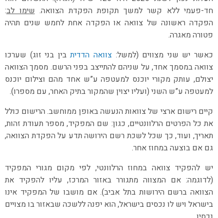
חד-פעמי ללא קשר למשך תקופת הפקדת הצוואה.
שימו לב
:
הפקדה ראשונה של צוואה או הפקדה אחת לחמש שנים תהיה
פטורה מאגרה.
כאשר יש שני מצווים (למשל:
צוואה הדדית
בין בני זוג) שערכו
צוואה במסמך אחד, על שניהם להתייצב בפני הרשם. מסמך הצוואה
יצולם, עותק מקורי יוכנס למעטפה ע”ש אחד מהם וצילום יוכנס
למעטפה ע”ש השני (ועליו יצוין שהמקור בתיק האחר, עם מספרו).
קיים רישום ארצי של צוואות הנעשה באופן ממוחשב. הרישום כולל
את כל הפרטים הרלוונטיים, כגון: שם המפקיד, מספר תעודת זהות,
תאריך, ועוד, כך שכל לשכת רשם הירושה תדע על הפקדת הצוואה,
גם אם בוצעה במחוז אחר.
יש להפקיד צוואה במחוז הרלוונטי, לפי מקום מגורי המפקיד
(לדוגמה: אם המצווה מתגורר באזור המרכז, עליו להפקיד את
הצוואה ברשם הירושות בתל אביב). אם מושבו של המפקיד אינו
בישראל ויש לו נכסים בישראל, הוא יפנה ללשכה שבאזור בו מצויים
נכסיו.