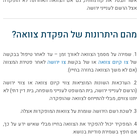
אשר תבטל את קודמותיה, גם אם הצוואה האחרונה לא הופקדה
אצל הרשם לענייני ירושה.
מהם היתרונות של הפקדת צוואה?
1. שמירה על מסמך הצוואה לאורך זמן – עד לאחר טיפול בבקשה
של
צו קיום צוואה
או של בקשת
צו ירושה
לאחר פטירת המצווה
(אם לא משך הצוואה בחזרה בחייו).
2. הערכאות השונות המוציאות צווי קיום צוואה או צווי ירושה
(הרשם לענייני ירושה, בית המשפט לענייני משפחה, בית דין דתי) לא
יתנו צווים, מבלי להתייחס לצוואה שהופקדה.
3. לשכת רשם הירושה שומרת על צוואות המופקדות אצלה.
4. המפקיד יכול להפקיד את הצוואה בחייו מבלי שאיש ידע על כך,
אם חפץ בשמירת סודיות בנושא.