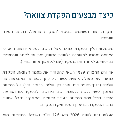
כיצד מבצעים הפקדת צוואה?
חוק הירושה משתמש בביטוי “הפקדת צוואה”, דהיינו, מסירה
ושמירה.
משמעות הליך הפקדת צוואה אצל הרשם לענייני ירושה הוא, כי
הצוואה נמסרת למשמרת בלשכת הרשם, זאת עד לאחר שהטיפול
בה יסתיים, לאחר מות המפקיד (אם לא משך אותה בחייו).
אך ורק המצווה עצמו רשאי להפקיד את מסמך הצוואה. הפקדת
צוואה היא פעולה אישית, אשר לא ניתן לעשותה באמצעות צד
שלישי (כגון: מיופה כוח, עורך דין, שליח, בדואר, וכו’). על המצווה
באופן אישי לגשת ללשכת רשם הירושה ולהפקיד את הצוואה.
ההליך כולל זיהוי המצווה כעורך הצוואה והמפקיד יקבל אישור
בדבר ההפקדה, בו יצוין מספר תיק ההפקדה.
העלות נכון לשנת 2026 היא 126 ש”ח (אגרה). התשלום הוא